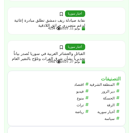
أخبار سوريا
نقابة صيادلة ريف دمشق تطلق مبادرة إغاثية
لدعم متضرري حرائق اللاذقية
4234
يوليو 11, 2025
أخبار سوريا
القبائل والعشائر العربية في سوريا تُصدر بياناً
تحذيرياً بشأن شرق الفرات وتلوّح بالنفير العام
2992
يوليو 27, 2025
التصنيفات
المنطقة الشرقية
اقتصاد
دير الزور
فيديو
الحسكة
منوع
الرقة
تراث
أخبار سورية
رياضة
سياسة