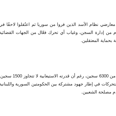
ارضي نظام الأسد الذين فروا من سوريا ثم اعتُقلوا لاحقًا في
م من إدارة السجن، وغياب أي تحرك فعّال من الجهات القضائية
ة بحماية المعتقلين.
يُذكر أن سجن رومية يعاني من اكتظاظ شديد، حيث يضم أكثر من 6300 سجين، رغم أن قدرته الاستيعابية لا تتجاوز 00
تحركات في إطار جهود مشتركة بين الحكومتين السورية واللبنانية
يخدم مصلحة الشعبين.