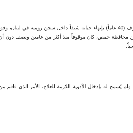
فسبق وقام أحد المحتجزين الشاب السوري محمد فواز الأشرف (40 عاماً) بإنهاء حياته شنقاً داخل سجن رومية في لبنان، وف
ن محافظة حمص، كان موقوفاً منذ أكثر من عامين ونصف دون أن
اً.
يُسمح له بإدخال الأدوية اللازمة للعلاج، الأمر الذي فاقم من