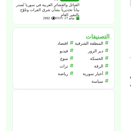
القبائل والعشائر العربية في سوريا تُصدر
بياناً تحذيرياً بشأن شرق الفرات وتلوّح
بالنفير العام
يوليو 27, 2025
2992
التصنيفات
المنطقة الشرقية
اقتصاد
دير الزور
فيديو
الحسكة
منوع
الرقة
تراث
أخبار سورية
رياضة
سياسة