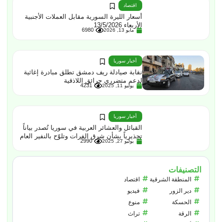
اقتصاد
أسعار الليرة السورية مقابل العملات الأجنبية
الأربعاء 13/5/2026
6980
مايو 13, 2026
أخبار سوريا
نقابة صيادلة ريف دمشق تطلق مبادرة إغاثية
لدعم متضرري حرائق اللاذقية
4231
يوليو 11, 2025
أخبار سوريا
القبائل والعشائر العربية في سوريا تُصدر بياناً
تحذيرياً بشأن شرق الفرات وتلوّح بالنفير العام
2990
يوليو 27, 2025
التصنيفات
المنطقة الشرقية
اقتصاد
دير الزور
فيديو
الحسكة
منوع
الرقة
تراث