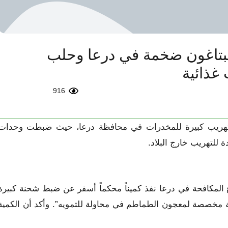
بتاغون ضخمة في درعا وحلب
غذائية
916
ة تهريب كبيرة للمخدرات في محافظة درعا، حيث ضبطت وحدات
لتهريب خارج البلاد.
ع المكافحة في درعا نفذ كميناً محكماً أسفر عن ضبط شحنة كبيرة
ة مخصصة لمعجون الطماطم في محاولة للتمويه”. وأكد أن الكمية