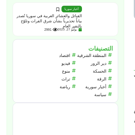
أخبار سوريا
القبائل والعشائر العربية في سوريا تُصدر
بياناً تحذيرياً بشأن شرق الفرات وتلوّح
بالنفير العام
يوليو 27, 2025
2991
التصنيفات
المنطقة الشرقية
اقتصاد
دير الزور
فيديو
الحسكة
منوع
الرقة
تراث
أخبار سورية
رياضة
سياسة