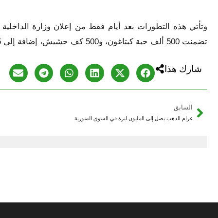
وتأتي هذه التطورات بعد أيام فقط من إعلان وزارة الداخلية
تضمنت 500 ألف حبة كبتاغون، و500 كف حشيش، إضافة إلى 165 كيلوغراماً من مادة الحشيش المخدر قادمة من لبنان.
شارك هذا
السابق
غرام الذهب يصل إلى المليون ليرة في السوق السورية