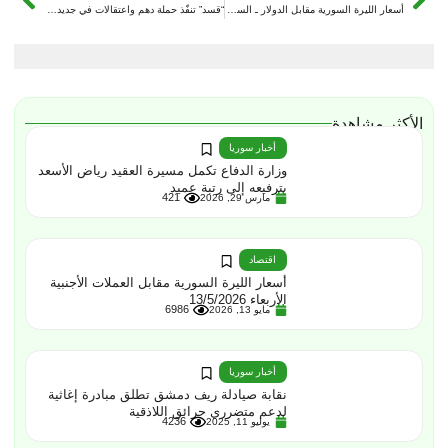
أسعار الليرة السورية مقابل الدولار ـ السبت 13/09/2025
“قسد” تنفّذ حملة دهم واعتقالات في جديد عكيدات بريف دير الزور الشرقي
الأكثر مشاهدة
أخبار سوريا
وزارة الدفاع تكمل مسيرة العقيد رياض الأسعد
بترفيعه إلى رتبة عميد
421
مارس 29, 2026
اقتصاد
أسعار الليرة السورية مقابل العملات الأجنبية
الأربعاء 13/5/2026
6986
مايو 13, 2026
أخبار سوريا
نقابة صيادلة ريف دمشق تطلق مبادرة إغاثية
لدعم متضرري حرائق اللاذقية
4236
يوليو 11, 2025