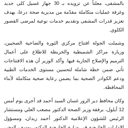
بالمشفى، معلناً عن تزويده بـ 30 جهاز غسيل كلى جديد
وغرفة عمليات متكاملة مقدّمة من مديرية صحة درعا، بهدف
تعزيز قدرات المشفى وتقديم خدمات نوعية لمرضى القصور
الكلوي.
وشملت الجولة افتتاح مركزي الثورة والضاحية الصحيين،
وزيارة مراكز الشميطية والخريطة للاطلاع على أعمال
الترميم والإصلاح الجارية فيها. وأكد الوزير أن هذه الافتتاحات
تأتي ضمن خطة شاملة لتحسين مستوى الخدمات الطبية
ودعم الكوادر الصحية بما يضمن رعاية صحية متكاملة لأبناء
المحافظة.
وكان محافظ دير الزور غسان السيد أحمد قد أجرى يوم أمس
12 أيلول، برفقة وزير الصحة الدكتور مصعب العلي ومستشار
الرئيس للشؤون الإعلامية الدكتور أحمد زيدان، ومسؤول
الإدارات الخارجية في وزارة الخارجية الدكتور يوسف الهجر،