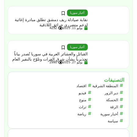
أخبار سوريا
نقابة صيادلة ريف دمشق تطلق مبادرة إغاثية
لدعم متضرري حرائق اللاذقية
4232
يوليو 11, 2025
أخبار سوريا
القبائل والعشائر العربية في سوريا تُصدر بياناً
تحذيرياً بشأن شرق الفرات وتلوّح بالنفير العام
2990
يوليو 27, 2025
التصنيفات
المنطقة الشرقية
اقتصاد
دير الزور
فيديو
الحسكة
منوع
الرقة
تراث
أخبار سورية
رياضة
سياسة