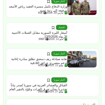
أخبار سوريا
وزارة الدفاع تكمل مسيرة العقيد رياض الأسعد
بترفيعه إلى رتبة عميد
418
مارس 29, 2026
اقتصاد
أسعار الليرة السورية مقابل العملات الأجنبية
الأربعاء 13/5/2026
6983
مايو 13, 2026
أخبار سوريا
نقابة صيادلة ريف دمشق تطلق مبادرة إغاثية
لدعم متضرري حرائق اللاذقية
4233
يوليو 11, 2025
أخبار سوريا
القبائل والعشائر العربية في سوريا تُصدر بياناً
تحذيرياً بشأن شرق الفرات وتلوّح بالنفير العام
2991
يوليو 27, 2025