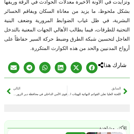
وتزايدت في الآونة الأخيرة معدلات الحوادث في الرقة وريفها
بشكل ملحوظ، ما يزيد من معاناة السكان ويفاقم الخسائر
البشرية، في ظل غياب الضوابط المرورية وضعف البنية
التحتية للطرقات، فيما يطالب الأهالي الجهات المعنية بالتدخل
العاجل لتحسين شبكة الطرق وضبط حركة السير حفاظاً على
أرواح المدنيين والحد من هذه الكوارث المتكررة.
شارك هذا
السابق
التالي
اللجنة العليا تعلن القوائم النهائية للهيئات الناخبة وتحدد مواعيد الترشح لانتخابات مجلس الشعب
قوى الأمن الداخلي في محافظة دير الزور تنفي شائعات العفو العام وتؤكد استمرار محاسبة المجرمين
الأكثر مشاهدة