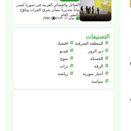
القبائل والعشائر العربية في سوريا تُصدر
بياناً تحذيرياً بشأن شرق الفرات وتلوّح
بالنفير العام
يوليو 27, 2025
2990
التصنيفات
المنطقة الشرقية
اقتصاد
دير الزور
فيديو
الحسكة
منوع
الرقة
تراث
أخبار سورية
رياضة
سياسة