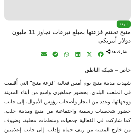
الرقة
منبج تختتم فزعتها بمبلغ تبرعات تجاوز 11 مليون
دولار أمريكي
شارك هذا
خاص – شبكة الناطق
شهدت مدينة منبج يوم أمس فعالية “فزعة منبج” التي أُقيمت
في الملعب البلدي، بحضور جماهيري واسع من أبناء المدينة
ووجهائها، وعدد من التجار وأصحاب رؤوس الأموال، إلى جانب
حضور شخصيات رسمية واجتماعية من منبج ومدينة حلب.
كما شاركت في الفعالية جمعيات ومنظمات محلية، وضيوف
من خارج المدينة من ريف حماة وإدلب، إلى جانب إعلاميين