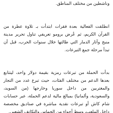
وناشطين من مختلف المناطق.
انطلقت الفعالية بعدة فقرات ابتدأت بـ تلاوة عطرة من
القرآن الكريم، ثم عُرض برومو تعريفي تناول تحرير مدينة
منبج وآثار الدمار التي طالتها خلال سنوات الحرب، قبل أن
تبدأ مرحلة جمع التبرعات.
بدأت الحملة من تبرعات رمزية بقيمة دولار واحد، ليتتابع
بعدها الدعم من مختلف الفئات، حيث تبرع عدد من التجار
والمغتربين من داخل سوريا وخارجها (من السويد،
والسعودية، وألمانيا) بمبالغ مالية لدعم الحملة، عبر حسابات
شام كاش أو تبرعات نقدية مباشرة في صناديق مخصصة
داخل الملعب، وسط أجواء من الحماس والتكاتف الشعبي.