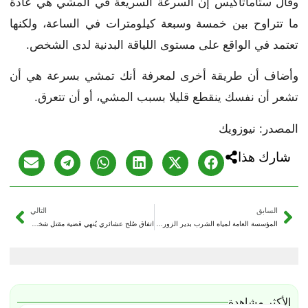
وقال ستاماتاكيس إن السرعة السريعة في المشي هي عادة
ما تتراوح بين خمسة وسبعة كيلومترات في الساعة، ولكنها
تعتمد في الواقع على مستوى اللياقة البدنية لدى الشخص.
وأضاف أن طريقة أخرى لمعرفة أنك تمشي بسرعة هي أن
تشعر أن نفسك ينقطع قليلا بسبب المشي، أو أن تتعرق.
المصدر: نيوزويك
شارك هذا
السابق
التالي
المؤسسة العامة لمياه الشرب بدير الزور تتخذ إجراءات تأديبية بحق مقصّرين وتكرّم المتميزين
اتفاق صُلح عشائري يُنهي قضية مقتل شخصين في قرية غرانيج شرق دير الزور
الأكثر مشاهدة