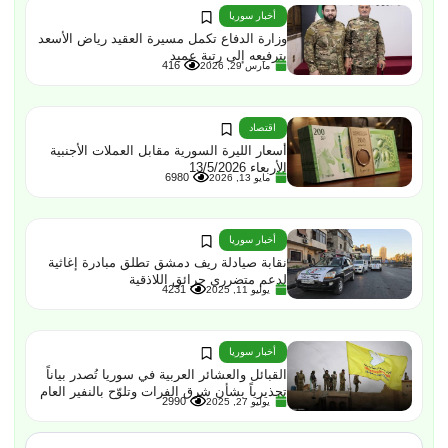
أخبار سوريا
وزارة الدفاع تكمل مسيرة العقيد رياض الأسعد
بترفيعه إلى رتبة عميد
416
مارس 29, 2026
اقتصاد
أسعار الليرة السورية مقابل العملات الأجنبية
الأربعاء 13/5/2026
6980
مايو 13, 2026
أخبار سوريا
نقابة صيادلة ريف دمشق تطلق مبادرة إغاثية
لدعم متضرري حرائق اللاذقية
4231
يوليو 11, 2025
أخبار سوريا
القبائل والعشائر العربية في سوريا تُصدر بياناً
تحذيرياً بشأن شرق الفرات وتلوّح بالنفير العام
2990
يوليو 27, 2025