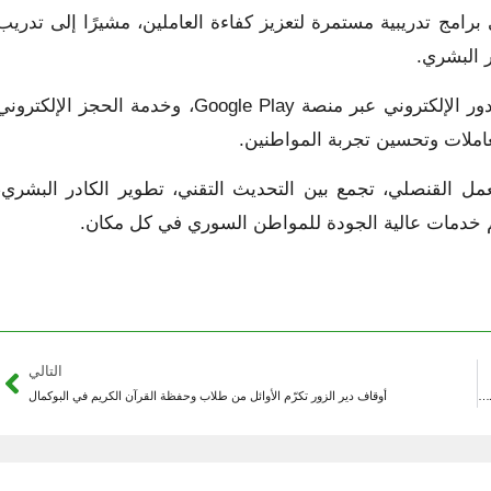
 برامج تدريبية مستمرة لتعزيز كفاءة العاملين، مشيرًا إلى تدريب
وأشار إلى أن الوزارة أطلقت أيضًا التطبيق الرسمي لحجز الدور الإلكتروني عبر منصة Google Play، وخدمة الحجز الإلكترو
عاملات وتحسين تجربة المواطنين.
مل القنصلي، تجمع بين التحديث التقني، تطوير الكادر البشري،
يم خدمات عالية الجودة للمواطن السوري في كل مكان.
التالي
بعد حادث غرق شاحنة السماد.. المؤسسة العامة لمياه الشرب بدير الزور تؤكد سلامة مياه نهر الفرات
أوقاف دير الزور تكرّم الأوائل من طلاب وحفظة القرآن الكريم في البوكمال