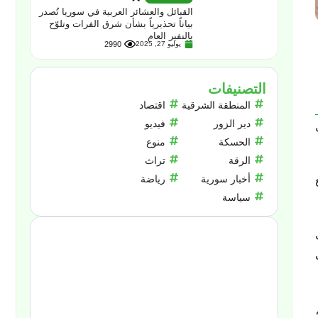
القبائل والعشائر العربية في سوريا تُصدر
بياناً تحذيرياً بشأن شرق الفرات وتلوّح
بالنفير العام
يوليو 27, 2025
2990
التصنيفات
المنطقة الشرقية
اقتصاد
دير الزور
فيديو
الحسكة
منوع
الرقة
تراث
أخبار سورية
رياضة
سياسة