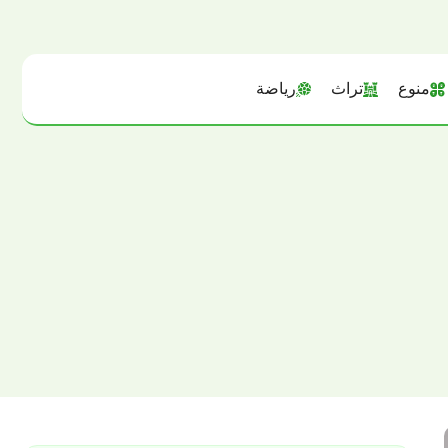
منوع
تراث
رياضة