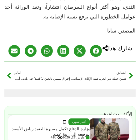
الثدي، وهو أكثر أنواع السرطان انتشاراً، وتعد الوراثة أحد
عوامل الخطورة التي ترفع نسبة الإصابة به.
المصدر: سانا
شارك هذا
السابق
التالي
ضمن حملة دير العز.. هيئة الإغاثة الإنسانية İHH ترفد مديرية صحة دير الزور بأجهزة تعقيم حديثة
إحراق مبنيين تابعين لـ”قسد” في بلدتي أبو حمام وهجين شرقي دير الزور
الأكثر مشاهدة
أخبار سوريا
وزارة الدفاع تكمل مسيرة العقيد رياض الأسعد
بترفيعه إلى رتبة عميد
418
مارس 29, 2026