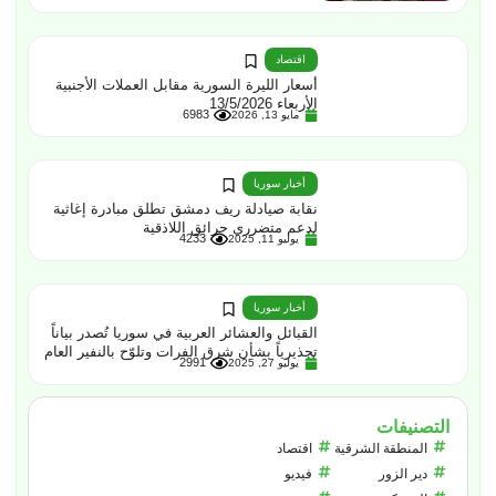
اقتصاد
أسعار الليرة السورية مقابل العملات الأجنبية
الأربعاء 13/5/2026
6983
مايو 13, 2026
أخبار سوريا
نقابة صيادلة ريف دمشق تطلق مبادرة إغاثية
لدعم متضرري حرائق اللاذقية
4233
يوليو 11, 2025
أخبار سوريا
القبائل والعشائر العربية في سوريا تُصدر بياناً
تحذيرياً بشأن شرق الفرات وتلوّح بالنفير العام
2991
يوليو 27, 2025
التصنيفات
المنطقة الشرقية
اقتصاد
دير الزور
فيديو