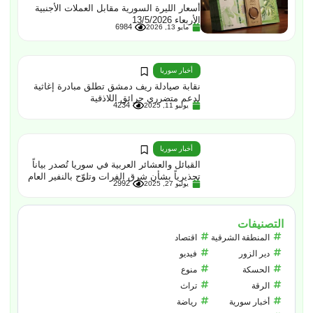
أسعار الليرة السورية مقابل العملات الأجنبية
الأربعاء 13/5/2026
6984
مايو 13, 2026
أخبار سوريا
نقابة صيادلة ريف دمشق تطلق مبادرة إغاثية
لدعم متضرري حرائق اللاذقية
4234
يوليو 11, 2025
أخبار سوريا
القبائل والعشائر العربية في سوريا تُصدر بياناً
تحذيرياً بشأن شرق الفرات وتلوّح بالنفير العام
2992
يوليو 27, 2025
التصنيفات
المنطقة الشرقية
اقتصاد
دير الزور
فيديو
الحسكة
منوع
الرقة
تراث
أخبار سورية
رياضة