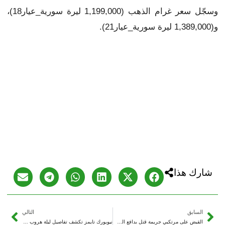
وسجّل سعر غرام الذهب (1,199,000 ليرة سورية_عيار18)،
و(1,389,000 ليرة سورية_عيار21).
شارك هذا
السابق
التالي
القبض على مرتكبي جريمة قتل بدافع السرقة في بلدة العشارة شرق دير الزور
نيويورك تايمز تكشف تفاصيل ليلة هروب كبار مسؤولي النظام البائد بمساعدة روسية