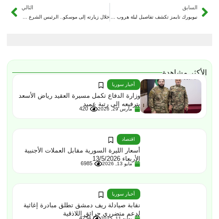
السابق
التالي
نيويورك تايمز تكشف تفاصيل ليلة هروب كبار مسؤولي النظام البائد بمساعدة روسية
خلال زيارته إلى موسكو.. الرئيس الشرع طالب بوتين بتسليم الهارب “بشار الأسد”
الأكثر مشاهدة
أخبار سوريا
وزارة الدفاع تكمل مسيرة العقيد رياض الأسعد
بترفيعه إلى رتبة عميد
420
مارس 29, 2026
اقتصاد
أسعار الليرة السورية مقابل العملات الأجنبية
الأربعاء 13/5/2026
6985
مايو 13, 2026
أخبار سوريا
نقابة صيادلة ريف دمشق تطلق مبادرة إغاثية
لدعم متضرري حرائق اللاذقية
4234
يوليو 11, 2025