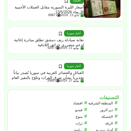
اقتصاد
أسعار الليرة السورية مقابل العملات الأجنبية
الأربعاء 13/5/2026
6987
مايو 13, 2026
أخبار سوريا
نقابة صيادلة ريف دمشق تطلق مبادرة إغاثية
لدعم متضرري حرائق اللاذقية
4237
يوليو 11, 2025
أخبار سوريا
القبائل والعشائر العربية في سوريا تُصدر بياناً
تحذيرياً بشأن شرق الفرات وتلوّح بالنفير العام
2995
يوليو 27, 2025
التصنيفات
المنطقة الشرقية
اقتصاد
دير الزور
فيديو
الحسكة
منوع
الرقة
تراث
أخبار سورية
رياضة