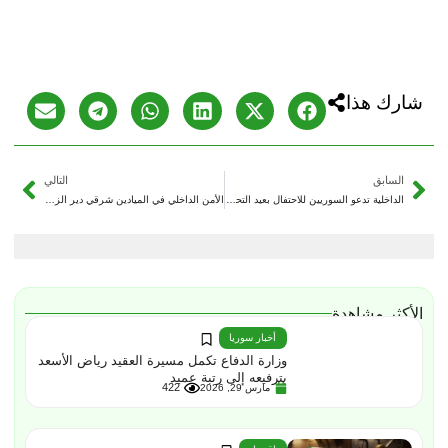
شارك هذا
السابق
التالي
الداخلية تدعو السوريين للاحتفال بعيد التحرير بروح المسؤولية بعيداً عن إطلاق الرصاص
الأمن الداخلي في الميادين شرقي دير الزور يلقي القبض على عنصرين من “داعش” خططا لزعزعة الأمن
الأكثر مشاهدة
أخبار سوريا
وزارة الدفاع تكمل مسيرة العقيد رياض الأسعد
بترفيعه إلى رتبة عميد
422
مارس 29, 2026