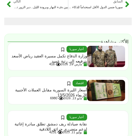
السابق
التالي
سوريا ضمن الدول الأقل استخداماً للذكاء الاصطناعي وفق مؤشر مايكروسوفت العالمي
بين دفء النهار وبرودة الليل.. دير الزور تسجل طقساً خريفياً مستقراً وحرارة أعلى من المعدل
الأكثر مشاهدة
أخبار سوريا
وزارة الدفاع تكمل مسيرة العقيد رياض الأسعد
بترفيعه إلى رتبة عميد
416
مارس 29, 2026
اقتصاد
أسعار الليرة السورية مقابل العملات الأجنبية
الأربعاء 13/5/2026
6980
مايو 13, 2026
أخبار سوريا
نقابة صيادلة ريف دمشق تطلق مبادرة إغاثية
لدعم متضرري حرائق اللاذقية
4231
يوليو 11, 2025