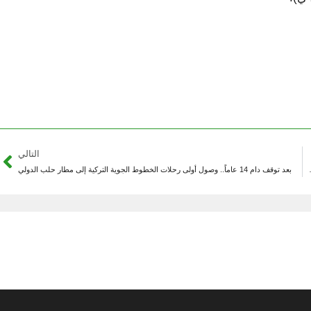
التالي
هود دعم الأشقاء السوريين
بعد توقف دام 14 عاماً.. وصول أولى رحلات الخطوط الجوية التركية إلى مطار حلب الدولي