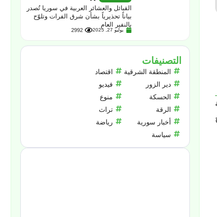
القبائل والعشائر العربية في سوريا تُصدر
بياناً تحذيرياً بشأن شرق الفرات وتلوّح
بالنفير العام
يوليو 27, 2025
2992
التصنيفات
المنطقة الشرقية
اقتصاد
دير الزور
فيديو
الحسكة
منوع
الرقة
تراث
أخبار سورية
رياضة
سياسة