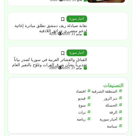
أخبار سوريا
نقابة صيادلة ريف دمشق تطلق مبادرة إغاثية
لدعم متضرري حرائق اللاذقية
4235
يوليو 11, 2025
أخبار سوريا
القبائل والعشائر العربية في سوريا تُصدر بياناً
تحذيرياً بشأن شرق الفرات وتلوّح بالنفير العام
2993
يوليو 27, 2025
التصنيفات
المنطقة الشرقية
اقتصاد
دير الزور
فيديو
الحسكة
منوع
الرقة
تراث
أخبار سورية
رياضة
سياسة