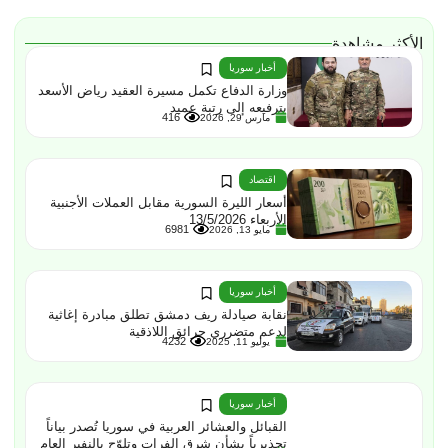
الأكثر مشاهدة
أخبار سوريا
وزارة الدفاع تكمل مسيرة العقيد رياض الأسعد
بترفيعه إلى رتبة عميد
416
مارس 29, 2026
اقتصاد
أسعار الليرة السورية مقابل العملات الأجنبية
الأربعاء 13/5/2026
6981
مايو 13, 2026
أخبار سوريا
نقابة صيادلة ريف دمشق تطلق مبادرة إغاثية
لدعم متضرري حرائق اللاذقية
4232
يوليو 11, 2025
أخبار سوريا
القبائل والعشائر العربية في سوريا تُصدر بياناً
تحذيرياً بشأن شرق الفرات وتلوّح بالنفير العام