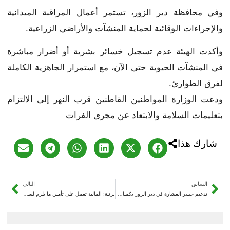
وفي محافظة دير الزور، تستمر أعمال المراقبة الميدانية
والإجراءات الوقائية لحماية المنشآت والأراضي الزراعية.
وأكدت الهيئة عدم تسجيل خسائر بشرية أو أضرار مباشرة
في المنشآت الحيوية حتى الآن، مع استمرار الجاهزية الكاملة
لفرق الطوارئ.
ودعت الوزارة المواطنين القاطنين قرب النهر إلى الالتزام
بتعليمات السلامة والابتعاد عن مجرى الفرات
شارك هذا
السابق
التالي
تدعيم جسر العشارة في دير الزور بكميات إضافية من ‏الركام ‏إثر ارتفاع منسوب مياه الفرات
برنية: المالية تعمل على تأمين ما يلزم لسرعة الاستجابة لآثار ‏فيضان نهر الفرات بدير الزور