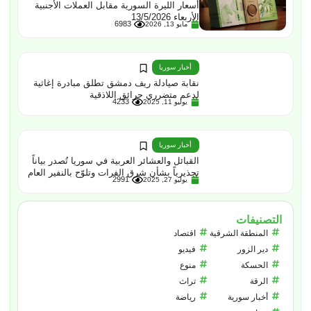
أسعار الليرة السورية مقابل العملات الأجنبية
الأربعاء 13/5/2026
6983
مايو 13, 2026
أخبار سوريا
نقابة صيادلة ريف دمشق تطلق مبادرة إغاثية
لدعم متضرري حرائق اللاذقية
4233
يوليو 11, 2025
أخبار سوريا
القبائل والعشائر العربية في سوريا تُصدر بياناً
تحذيرياً بشأن شرق الفرات وتلوّح بالنفير العام
2991
يوليو 27, 2025
التصنيفات
المنطقة الشرقية
اقتصاد
دير الزور
فيديو
الحسكة
منوع
الرقة
تراث
أخبار سورية
رياضة