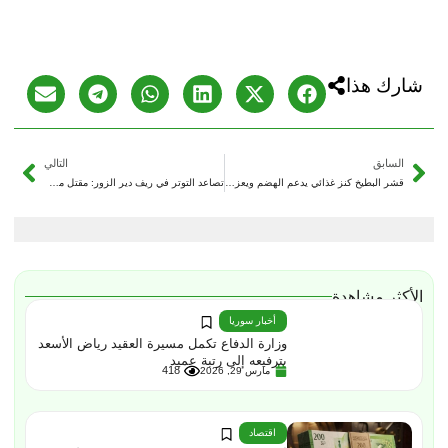
شارك هذا
السابق
التالي
قشر البطيخ كنز غذائي يدعم الهضم ويعزز الدورة الدموية
تصاعد التوتر في ريف دير الزور: مقتل مدني خلال اشتباكات بين “قسد” ومسلحين عشائريين
الأكثر مشاهدة
أخبار سوريا
وزارة الدفاع تكمل مسيرة العقيد رياض الأسعد
بترفيعه إلى رتبة عميد
418
مارس 29, 2026
اقتصاد