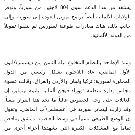
يستفد من هذا الدعم سوى 804 لاجئين من سورياً. وتوفر
الولايات الألمانية أيضاً برامج تمويل العودة إلى سورية. وإلى
جانب ذلك، هناك مغادرات طوعية لسوريين لم يتلقوا تمويلاً
من الدولة الألمانية.
ومنذ الإطاحة بالنظام المخلوع ليلة الثامن من ديسمبر/كانون
الأول الماضي، عاد اللاجئون بشكل رئيسي من الدول
المجاورة لسورية: تركيا ولبنان والأردن والعراق. وقالت عضوة
مجلس إدارة منظمة “وورلد فيجن ألمانيا” يانينه ليتماير، إن
العائلات على وجه الخصوص غالباً ما تجد هذا القرار صعباً.
وقد زارت ليتماير سورية في أغسطس/آب الماضي، وتقول
إن الوضع الطبيعي نسبياً في وسط العاصمة دمشق يتناقض
تماماً مع المشكلات الكبيرة التي تشهدها أجزاء أخرى من