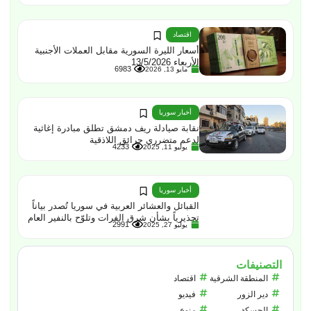
اقتصاد
أسعار الليرة السورية مقابل العملات الأجنبية
الأربعاء 13/5/2026
6983
مايو 13, 2026
أخبار سوريا
نقابة صيادلة ريف دمشق تطلق مبادرة إغاثية
لدعم متضرري حرائق اللاذقية
4233
يوليو 11, 2025
أخبار سوريا
القبائل والعشائر العربية في سوريا تُصدر بياناً
تحذيرياً بشأن شرق الفرات وتلوّح بالنفير العام
2991
يوليو 27, 2025
التصنيفات
المنطقة الشرقية
اقتصاد
دير الزور
فيديو
الحسكة
منوع