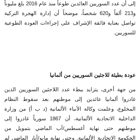
إلى أن عدد السوريين العائدين طوعاً منذ عام 2016 بلغ مليوناً
و213 ألفاً و620 شخصاً، موضحاً أن إدارة الهجرة التركية
تواصل بعناية فائقة الإشراف على إجراءات العودة الطوعية
للسوريين.
عودة بطيئة للاجئين السوريين من ألمانيا
من جهة أخرى، يتزايد ببطء عدد اللاجئين السوريين الذين
غادروا ألمانيا عائدين إلى موطنهم بعد سقوط النظام
المخلوع، وعلمت وكالة الأنباء الألمانية (د ب أ) من وزارة
الداخلية الاتحادية الألمانية، أن 1867 سورياً غادروا إلى
موطنهم حتى نهاية أغسطس/آب الماضي بتمويل من
الحكومة الاتحادية الألمانية. وحتى نهاية مايو/أيار الماضي لم