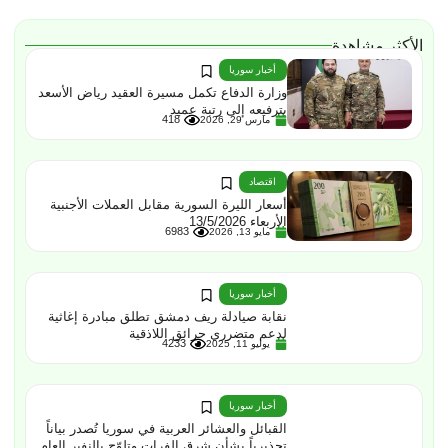
الأكثر مشاهدة
أخبار سوريا
وزارة الدفاع تكمل مسيرة العقيد رياض الأسعد
بترفيعه إلى رتبة عميد
418
مارس 29, 2026
اقتصاد
أسعار الليرة السورية مقابل العملات الأجنبية
الأربعاء 13/5/2026
6983
مايو 13, 2026
أخبار سوريا
نقابة صيادلة ريف دمشق تطلق مبادرة إغاثية
لدعم متضرري حرائق اللاذقية
4233
يوليو 11, 2025
أخبار سوريا
القبائل والعشائر العربية في سوريا تُصدر بياناً
تحذيرياً بشأن شرق الفرات وتلوّح بالنفير العام