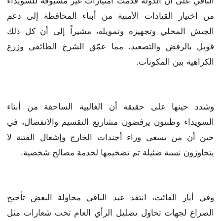
الباقي على أن الدولة قدّمت امتيازات غير مسبوقة للسويداء
من اختيار القيادات الأمنية من أبناء المحافظة إلى دعم
الجيش المحلي وتجهيزه وتمويله، مشيراً إلى أن كل ذلك
قوبل بالرفض والتصعيد، مما عمّق الشرخ الطائفي وزرع
الكراهية بين المكونات.
وشدد حينها على حقيقة أن الغالبية الساحقة من أبناء
السويداء وطنيون يرفضون مشاريع التقسيم والانفصال، في
حين أن من يسعى وراء أجندات الخارج وإشعال الفتنة لا
يتجاوزون نسبة ضئيلة تم تضخيمها لخدمة مصالح شخصية.
وفي أيار الفائت، انتقد عبد الباقي محاولة البعض تأجيج
الصراع لجهات تحاول تضليل الرأي العام تحت شعارات مثل