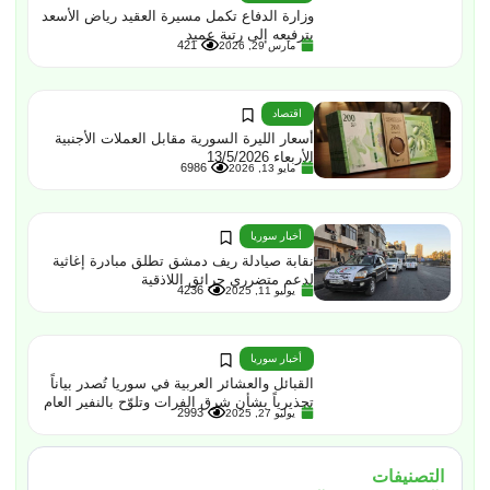
وزارة الدفاع تكمل مسيرة العقيد رياض الأسعد
بترفيعه إلى رتبة عميد
421
مارس 29, 2026
اقتصاد
أسعار الليرة السورية مقابل العملات الأجنبية
الأربعاء 13/5/2026
6986
مايو 13, 2026
أخبار سوريا
نقابة صيادلة ريف دمشق تطلق مبادرة إغاثية
لدعم متضرري حرائق اللاذقية
4236
يوليو 11, 2025
أخبار سوريا
القبائل والعشائر العربية في سوريا تُصدر بياناً
تحذيرياً بشأن شرق الفرات وتلوّح بالنفير العام
2993
يوليو 27, 2025
التصنيفات