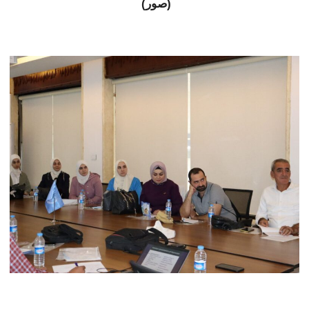
(صور)