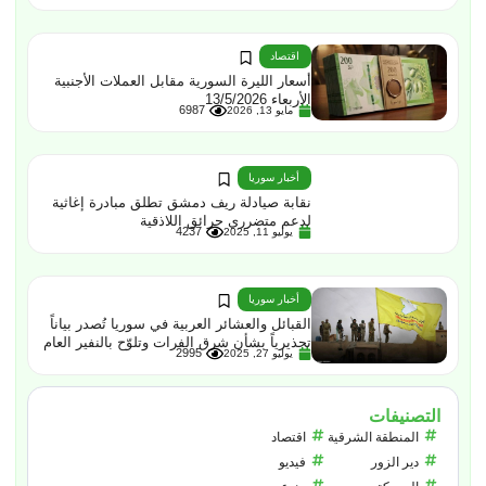
اقتصاد
أسعار الليرة السورية مقابل العملات الأجنبية
الأربعاء 13/5/2026
6987
مايو 13, 2026
أخبار سوريا
نقابة صيادلة ريف دمشق تطلق مبادرة إغاثية
لدعم متضرري حرائق اللاذقية
4237
يوليو 11, 2025
أخبار سوريا
القبائل والعشائر العربية في سوريا تُصدر بياناً
تحذيرياً بشأن شرق الفرات وتلوّح بالنفير العام
2995
يوليو 27, 2025
التصنيفات
المنطقة الشرقية
اقتصاد
دير الزور
فيديو