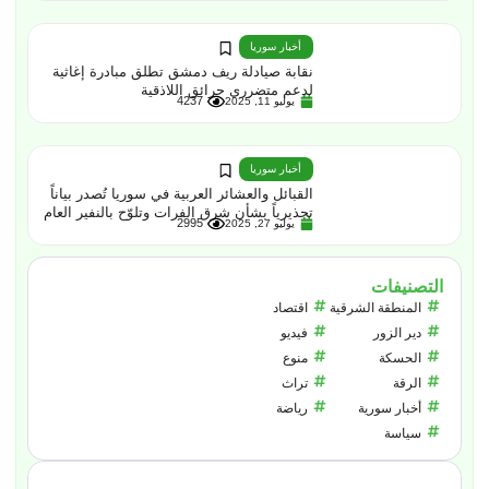
أخبار سوريا
نقابة صيادلة ريف دمشق تطلق مبادرة إغاثية
لدعم متضرري حرائق اللاذقية
4237
يوليو 11, 2025
أخبار سوريا
القبائل والعشائر العربية في سوريا تُصدر بياناً
تحذيرياً بشأن شرق الفرات وتلوّح بالنفير العام
2995
يوليو 27, 2025
التصنيفات
المنطقة الشرقية
اقتصاد
دير الزور
فيديو
الحسكة
منوع
الرقة
تراث
أخبار سورية
رياضة
سياسة