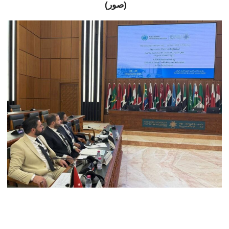
(صور)