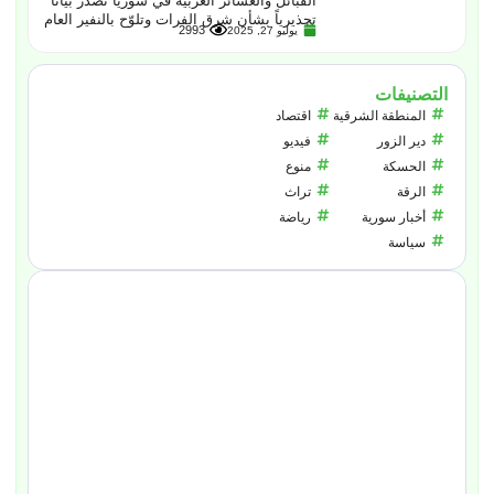
القبائل والعشائر العربية في سوريا تُصدر بياناً
تحذيرياً بشأن شرق الفرات وتلوّح بالنفير العام
2993
يوليو 27, 2025
التصنيفات
المنطقة الشرقية
اقتصاد
دير الزور
فيديو
الحسكة
منوع
الرقة
تراث
أخبار سورية
رياضة
سياسة