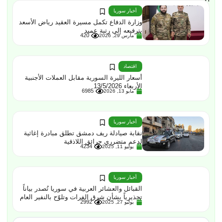
أخبار سوريا
وزارة الدفاع تكمل مسيرة العقيد رياض الأسعد
بترفيعه إلى رتبة عميد
420
مارس 29, 2026
اقتصاد
أسعار الليرة السورية مقابل العملات الأجنبية
الأربعاء 13/5/2026
6985
مايو 13, 2026
أخبار سوريا
نقابة صيادلة ريف دمشق تطلق مبادرة إغاثية
لدعم متضرري حرائق اللاذقية
4234
يوليو 11, 2025
أخبار سوريا
القبائل والعشائر العربية في سوريا تُصدر بياناً
تحذيرياً بشأن شرق الفرات وتلوّح بالنفير العام
2992
يوليو 27, 2025