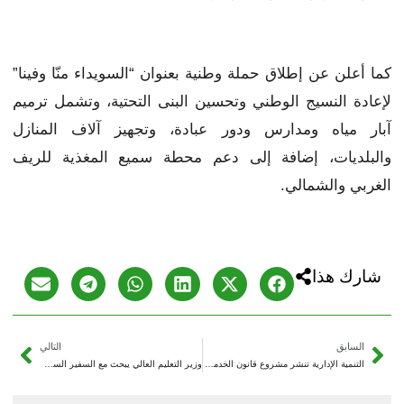
كما أعلن عن إطلاق حملة وطنية بعنوان “السويداء منّا وفينا”
لإعادة النسيج الوطني وتحسين البنى التحتية، وتشمل ترميم
آبار مياه ومدارس ودور عبادة، وتجهيز آلاف المنازل
والبلديات، إضافة إلى دعم محطة سميع المغذية للريف
الغربي والشمالي.
شارك هذا
السابق
التالي
التنمية الإدارية تنشر مشروع قانون الخدمة المدنية في سوريا وتدعو لإبداء الملاحظات
وزير التعليم العالي يبحث مع السفير السوداني تعزيز التعاون العلمي وتبادل المنح الدراسية