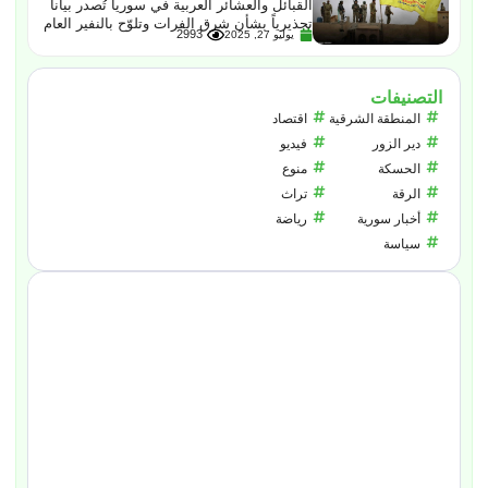
القبائل والعشائر العربية في سوريا تُصدر بياناً
تحذيرياً بشأن شرق الفرات وتلوّح بالنفير العام
2993
يوليو 27, 2025
التصنيفات
المنطقة الشرقية
اقتصاد
دير الزور
فيديو
الحسكة
منوع
الرقة
تراث
أخبار سورية
رياضة
سياسة