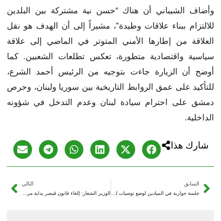
وأضاف الشيباني أن هناك “حسن نية مشتركة بين البلدين
للالتزام ببناء علاقات وطيدة”، مشيراً إلى أن الهدف هو نقل
العلاقة من إطارها الأمني المتوتر في الماضي إلى علاقة
سياسية واقتصادية متطورة، تعكس تطلعات الشعبين. كما
أوضح أن الزيارة جاءت بتوجيه من الرئيس أحمد الشرع،
للتأكيد على عمق الروابط التاريخية بين سوريا ولبنان، وحرص
دمشق على احترام سيادة لبنان وعدم التدخل في شؤونه
الداخلية.
شارك هذا
السابق
التالي
جلسة حوارية في الميادين لوضع توصيات لتطوير الخدمات الصحية
الوزير الشعار: إلغاء قانون قيصر بداية مرحلة جديدة من التعافي الاقتصادي