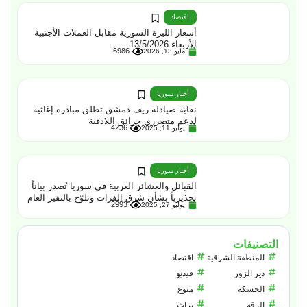
اقتصاد
أسعار الليرة السورية مقابل العملات الأجنبية
الأربعاء 13/5/2026
6986
مايو 13, 2026
أخبار سوريا
نقابة صيادلة ريف دمشق تطلق مبادرة إغاثية
لدعم متضرري حرائق اللاذقية
4236
يوليو 11, 2025
أخبار سوريا
القبائل والعشائر العربية في سوريا تُصدر بياناً
تحذيرياً بشأن شرق الفرات وتلوّح بالنفير العام
2993
يوليو 27, 2025
التصنيفات
المنطقة الشرقية
اقتصاد
دير الزور
فيديو
الحسكة
منوع
الرقة
تراث