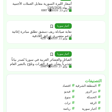
أسعار الليرة السورية مقابل العملات الأجنبية
الأربعاء 13/5/2026
6987
مايو 13, 2026
أخبار سوريا
نقابة صيادلة ريف دمشق تطلق مبادرة إغاثية
لدعم متضرري حرائق اللاذقية
4237
يوليو 11, 2025
أخبار سوريا
القبائل والعشائر العربية في سوريا تُصدر بياناً
تحذيرياً بشأن شرق الفرات وتلوّح بالنفير العام
2995
يوليو 27, 2025
التصنيفات
المنطقة الشرقية
اقتصاد
دير الزور
فيديو
الحسكة
منوع
الرقة
تراث
أخبار سورية
رياضة