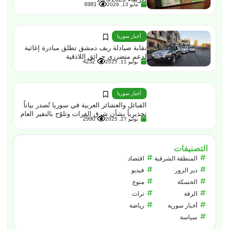
6981
مايو 13, 2026
أخبار سوريا
نقابة صيادلة ريف دمشق تطلق مبادرة إغاثية
لدعم متضرري حرائق اللاذقية
4232
يوليو 11, 2025
أخبار سوريا
القبائل والعشائر العربية في سوريا تُصدر بياناً
تحذيرياً بشأن شرق الفرات وتلوّح بالنفير العام
2990
يوليو 27, 2025
التصنيفات
المنطقة الشرقية
اقتصاد
دير الزور
فيديو
الحسكة
منوع
الرقة
تراث
أخبار سورية
رياضة
سياسة