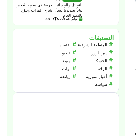
القبائل والعشائر العربية في سوريا تُصدر
بياناً تحذيرياً بشأن شرق الفرات وتلوّح
بالنفير العام
يوليو 27, 2025
2991
التصنيفات
المنطقة الشرقية
اقتصاد
دير الزور
فيديو
الحسكة
منوع
الرقة
تراث
أخبار سورية
رياضة
سياسة