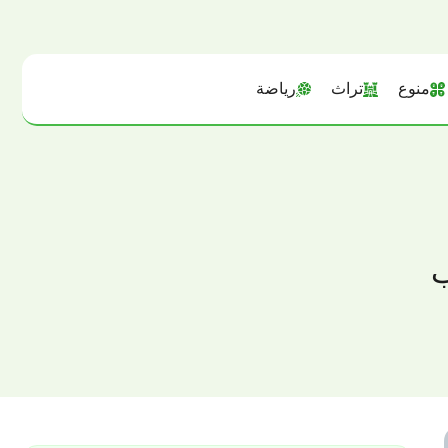
منوع
تراث
رياضة
ب