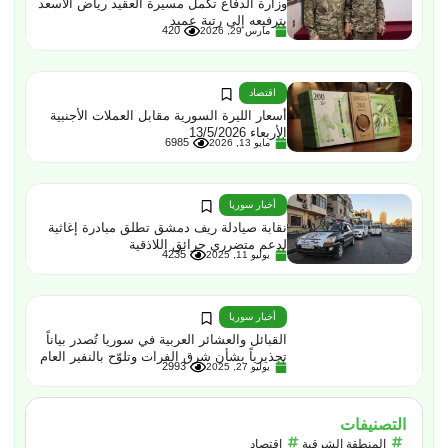
وزارة الدفاع تكمل مسيرة العقيد رياض الأسعد
بترفيعه إلى رتبة عميد
420
مارس 29, 2026
اقتصاد
أسعار الليرة السورية مقابل العملات الأجنبية
الأربعاء 13/5/2026
6985
مايو 13, 2026
أخبار سوريا
نقابة صيادلة ريف دمشق تطلق مبادرة إغاثية
لدعم متضرري حرائق اللاذقية
4235
يوليو 11, 2025
أخبار سوريا
القبائل والعشائر العربية في سوريا تُصدر بياناً
تحذيرياً بشأن شرق الفرات وتلوّح بالنفير العام
2993
يوليو 27, 2025
التصنيفات
المنطقة الشرقية
اقتصاد