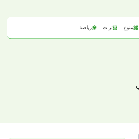
منوع
تراث
رياضة