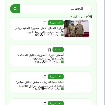
الأكثر مشاهدة
أخبار سوريا
وزارة الدفاع تكمل مسيرة العقيد رياض
الأسعد بترفيعه إلى رتبة عميد
مارس 29, 2026
416
اقتصاد
أسعار الليرة السورية مقابل العملات
الأجنبية الأربعاء 13/5/2026
مايو 13, 2026
6981
أخبار سوريا
نقابة صيادلة ريف دمشق تطلق مبادرة
إغاثية لدعم متضرري حرائق اللاذقية
يوليو 11, 2025
4232
أخبار سوريا