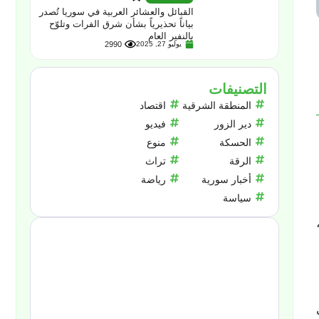
القبائل والعشائر العربية في سوريا تُصدر
بياناً تحذيرياً بشأن شرق الفرات وتلوّح
بالنفير العام
يوليو 27, 2025
2990
التصنيفات
المنطقة الشرقية
اقتصاد
دير الزور
فيديو
الحسكة
منوع
الرقة
تراث
أخبار سورية
رياضة
سياسة