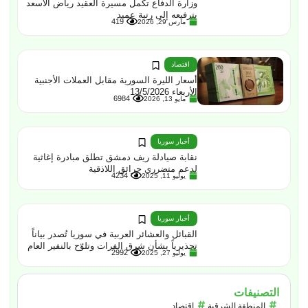
وزارة الدفاع تكمل مسيرة العقيد رياض الأسعد
بترفيعه إلى رتبة عميد
419
مارس 29, 2026
اقتصاد
أسعار الليرة السورية مقابل العملات الأجنبية
الأربعاء 13/5/2026
6984
مايو 13, 2026
أخبار سوريا
نقابة صيادلة ريف دمشق تطلق مبادرة إغاثية
لدعم متضرري حرائق اللاذقية
4234
يوليو 11, 2025
أخبار سوريا
القبائل والعشائر العربية في سوريا تُصدر بياناً
تحذيرياً بشأن شرق الفرات وتلوّح بالنفير العام
2992
يوليو 27, 2025
التصنيفات
المنطقة الشرقية
اقتصاد