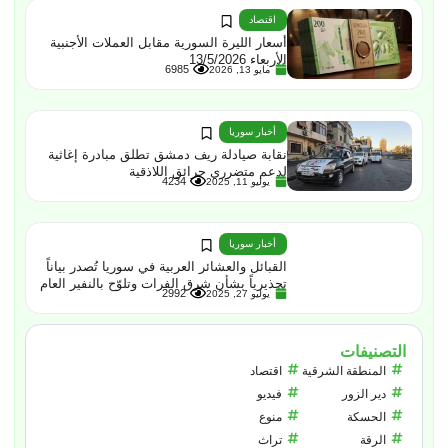
اقتصاد
أسعار الليرة السورية مقابل العملات الأجنبية
الأربعاء 13/5/2026
6985
مايو 13, 2026
أخبار سوريا
نقابة صيادلة ريف دمشق تطلق مبادرة إغاثية
لدعم متضرري حرائق اللاذقية
4234
يوليو 11, 2025
أخبار سوريا
القبائل والعشائر العربية في سوريا تُصدر بياناً
تحذيرياً بشأن شرق الفرات وتلوّح بالنفير العام
2992
يوليو 27, 2025
التصنيفات
المنطقة الشرقية
اقتصاد
دير الزور
فيديو
الحسكة
منوع
الرقة
تراث