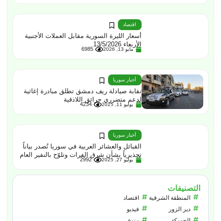
اقتصاد
أسعار الليرة السورية مقابل العملات الأجنبية
الأربعاء 13/5/2026
6985
مايو 13, 2026
أخبار سوريا
نقابة صيادلة ريف دمشق تطلق مبادرة إغاثية
لدعم متضرري حرائق اللاذقية
4234
يوليو 11, 2025
أخبار سوريا
القبائل والعشائر العربية في سوريا تُصدر بياناً
تحذيرياً بشأن شرق الفرات وتلوّح بالنفير العام
2992
يوليو 27, 2025
التصنيفات
المنطقة الشرقية
اقتصاد
دير الزور
فيديو
الحسكة
منوع