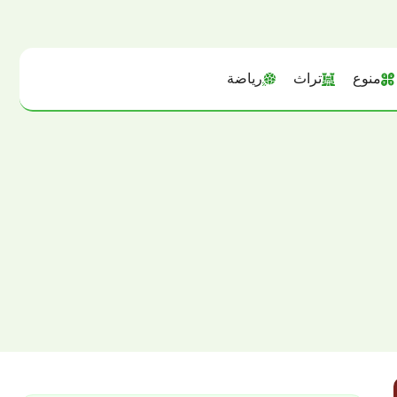
منوع
تراث
رياضة