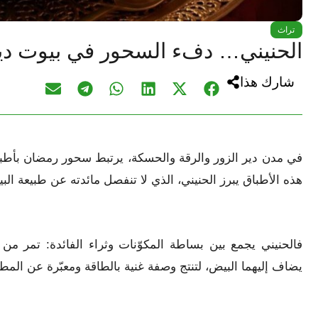
تراث
الحنيني… دفء السحور في بيوت دير
شارك هذا
في مدن دير الزور والرقة والحسكة، يرتبط سحور رمضان بأطباق
هذه الأطباق يبرز الحنيني، الذي لا تنفصل مائدته عن طبيعة البي
فالحنيني يجمع بين بساطة المكوّنات وثراء الفائدة: تمر 
يضاف إليهما البيض، لتنتج وصفة غنية بالطاقة ومعبّرة عن المط