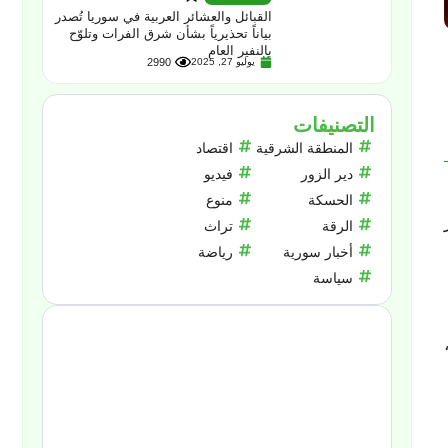
القبائل والعشائر العربية في سوريا تُصدر
بياناً تحذيرياً بشأن شرق الفرات وتلوّح
بالنفير العام
يوليو 27, 2025
2990
التصنيفات
المنطقة الشرقية
اقتصاد
دير الزور
فيديو
الحسكة
منوع
الرقة
تراث
أخبار سورية
رياضة
سياسة