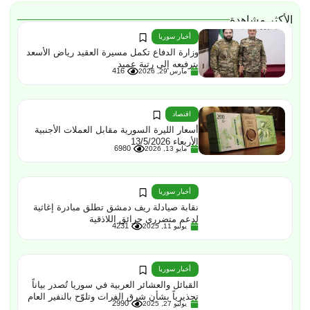
الأكثر مشاهدة
أخبار سوريا
وزارة الدفاع تكمل مسيرة العقيد رياض الأسعد
بترفيعه إلى رتبة عميد
416
مارس 29, 2026
اقتصاد
أسعار الليرة السورية مقابل العملات الأجنبية
الأربعاء 13/5/2026
6980
مايو 13, 2026
أخبار سوريا
نقابة صيادلة ريف دمشق تطلق مبادرة إغاثية
لدعم متضرري حرائق اللاذقية
4231
يوليو 11, 2025
أخبار سوريا
القبائل والعشائر العربية في سوريا تُصدر بياناً
تحذيرياً بشأن شرق الفرات وتلوّح بالنفير العام
2990
يوليو 27, 2025