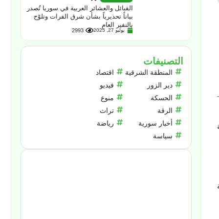
القبائل والعشائر العربية في سوريا تُصدر
بياناً تحذيرياً بشأن شرق الفرات وتلوّح
بالنفير العام
يوليو 27, 2025
2993
التصنيفات
المنطقة الشرقية
اقتصاد
دير الزور
فيديو
الحسكة
منوع
الرقة
تراث
أخبار سورية
رياضة
سياسة