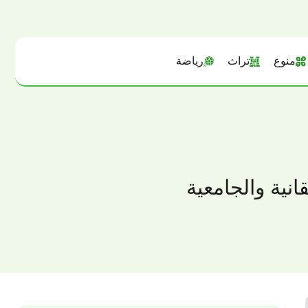
منوع
تراث
رياضة
نية والجامعية‏