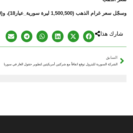
وسجّل سعر غرام الذهب (1,500,500 ليرة سورية_عيار18)، و(1,750,600 ليرة سورية_عيار21).
شارك هذا
ال
السابق
الشركة السورية للبترول توقع اتفاقاً مع شركتين أمريكيتين لتطوير حقول الغاز في سوريا