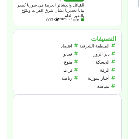
القبائل والعشائر العربية في سوريا تُصدر
بياناً تحذيرياً بشأن شرق الفرات وتلوّح
بالنفير العام
يوليو 27, 2025
2993
التصنيفات
المنطقة الشرقية
اقتصاد
دير الزور
فيديو
الحسكة
منوع
الرقة
تراث
أخبار سورية
رياضة
سياسة