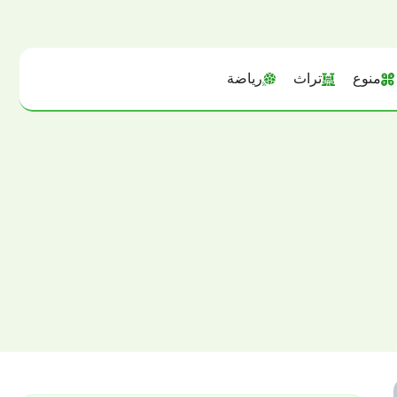
منوع
تراث
رياضة