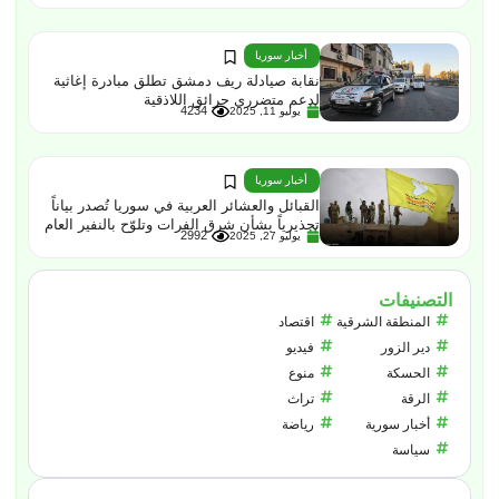
أخبار سوريا
نقابة صيادلة ريف دمشق تطلق مبادرة إغاثية
لدعم متضرري حرائق اللاذقية
4234
يوليو 11, 2025
أخبار سوريا
القبائل والعشائر العربية في سوريا تُصدر بياناً
تحذيرياً بشأن شرق الفرات وتلوّح بالنفير العام
2992
يوليو 27, 2025
التصنيفات
المنطقة الشرقية
اقتصاد
دير الزور
فيديو
الحسكة
منوع
الرقة
تراث
أخبار سورية
رياضة
سياسة