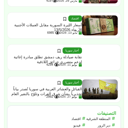
419
مارس 29, 2026
اقتصاد
أسعار الليرة السورية مقابل العملات الأجنبية
الأربعاء 13/5/2026
6985
مايو 13, 2026
أخبار سوريا
نقابة صيادلة ريف دمشق تطلق مبادرة إغاثية
لدعم متضرري حرائق اللاذقية
4234
يوليو 11, 2025
أخبار سوريا
القبائل والعشائر العربية في سوريا تُصدر بياناً
تحذيرياً بشأن شرق الفرات وتلوّح بالنفير العام
2992
يوليو 27, 2025
التصنيفات
المنطقة الشرقية
اقتصاد
دير الزور
فيديو