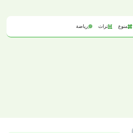
منوع
تراث
رياضة