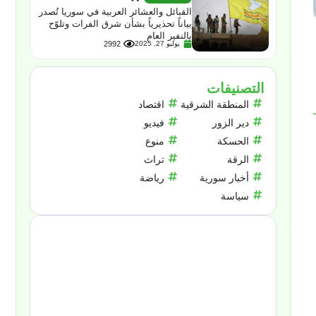
القبائل والعشائر العربية في سوريا تُصدر
بياناً تحذيرياً بشأن شرق الفرات وتلوّح
بالنفير العام
يوليو 27, 2025
2992
التصنيفات
المنطقة الشرقية
اقتصاد
دير الزور
فيديو
الحسكة
منوع
الرقة
تراث
أخبار سورية
رياضة
سياسة