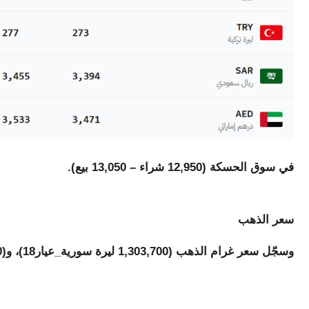
في سوق الحسكة (12,950 شراء – 13,050 بيع).
سعر الذهب
وسجّل سعر غرام الذهب (1,303,700 ليرة سورية_عيار18)، و(1,520,900 ليرة سورية_عيار21)