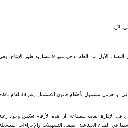
ى الآن.
سُجّل ترخيص 65 مشروعاً صناعياً داخل المدن الصناعية خلال النصف الأول من العام، دخل منها 9 مشاريع طور الإنتاج. و
وأشار التقرير إلى أنه لم يتم ترخيص أو تنفيذ أي مشروع صناعي أو حرفي مشمول بأحكام قانون الاستثمار رقم 
 في الإدارة العامة للصناعة، أن هذه الأرقام تعكس وجود رغبة
يما في المدن الصناعية، بفضل التسهيلات والإجراءات المبسطة