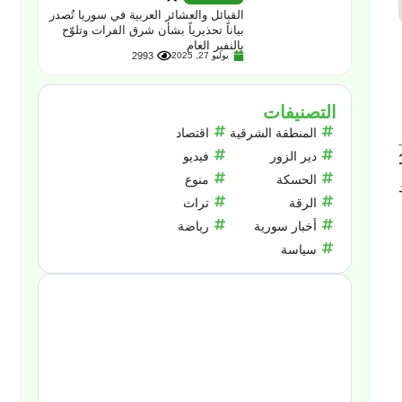
القبائل والعشائر العربية في سوريا تُصدر
بياناً تحذيرياً بشأن شرق الفرات وتلوّح
بالنفير العام
يوليو 27, 2025
2993
التصنيفات
المنطقة الشرقية
اقتصاد
دير الزور
فيديو
الحسكة
منوع
الرقة
تراث
أخبار سورية
رياضة
سياسة