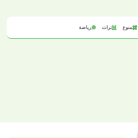
منوع
تراث
رياضة