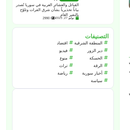
القبائل والعشائر العربية في سوريا تُصدر
بياناً تحذيرياً بشأن شرق الفرات وتلوّح
بالنفير العام
يوليو 27, 2025
2990
التصنيفات
المنطقة الشرقية
اقتصاد
دير الزور
فيديو
الحسكة
منوع
الرقة
تراث
أخبار سورية
رياضة
سياسة