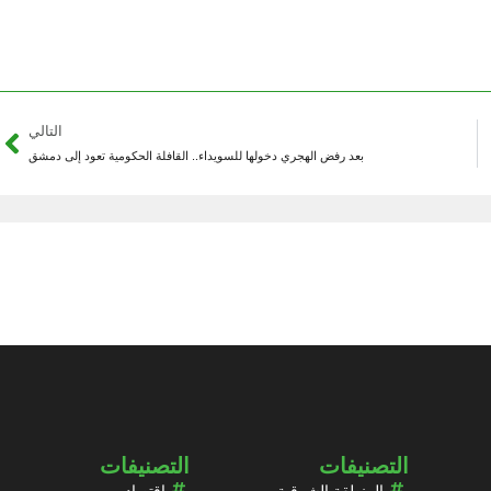
التالي
بعد رفض الهجري دخولها للسويداء.. القافلة الحكومية تعود إلى دمشق
التصنيفات
التصنيفات
المنطقة الشرقية
اقتصاد