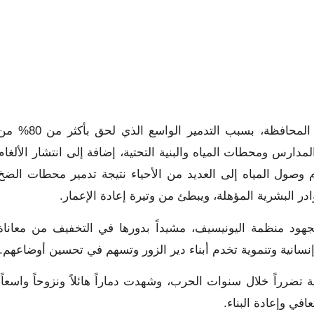
ويأتي هذا في ظل واقع إنساني وخدمي بالغ الصعوبة تعانيه المحافظة، بسبب التدمير الواسع الذي لحق بأكثر 
مدارس ومحطات المياه والبنية التحتية، إضافة إلى انتشار الألغام
صول المياه إلى العديد من الأحياء نتيجة تدمير محطات الضخ
وادر البشرية المؤهلة، ويبطئ من وتيرة إعادة الإعمار.
جهود منظمة اليونيسيف، مشيداً بدورها في التخفيف من معاناة
 إنسانية وتنموية تخدم أبناء دير الزور وتسهم في تحسين أوضاعهم.
 تضرراً خلال سنوات الحرب، وشهدت دماراً هائلاً ونزوحاً واسعاً،
في وإعادة البناء.