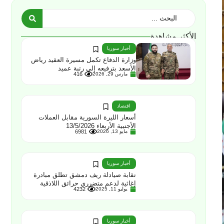
الأكثر مشاهدة
أخبار سوريا
وزارة الدفاع تكمل مسيرة العقيد رياض
الأسعد بترفيعه إلى رتبة عميد
مارس 29, 2026
416
اقتصاد
أسعار الليرة السورية مقابل العملات
الأجنبية الأربعاء 13/5/2026
مايو 13, 2026
6981
أخبار سوريا
نقابة صيادلة ريف دمشق تطلق مبادرة
إغاثية لدعم متضرري حرائق اللاذقية
يوليو 11, 2025
4232
أخبار سوريا