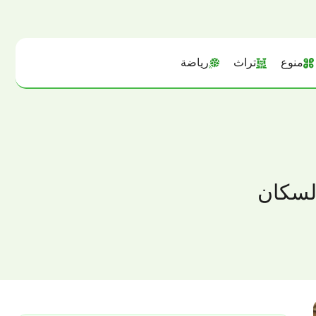
منوع
تراث
رياضة
السكان