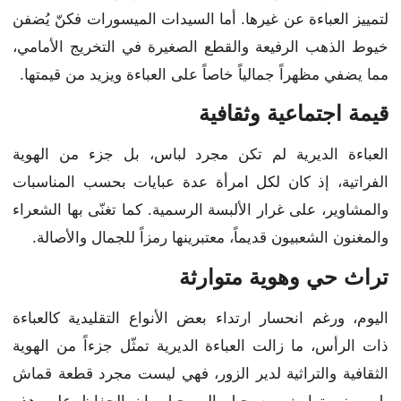
لتمييز العباءة عن غيرها. أما السيدات الميسورات فكنّ يُضفن
خيوط الذهب الرفيعة والقطع الصغيرة في التخريج الأمامي،
مما يضفي مظهراً جمالياً خاصاً على العباءة ويزيد من قيمتها.
قيمة اجتماعية وثقافية
العباءة الديرية لم تكن مجرد لباس، بل جزء من الهوية
الفراتية، إذ كان لكل امرأة عدة عبايات بحسب المناسبات
والمشاوير، على غرار الألبسة الرسمية. كما تغنّى بها الشعراء
والمغنون الشعبيون قديماً، معتبرينها رمزاً للجمال والأصالة.
تراث حي وهوية متوارثة
اليوم، ورغم انحسار ارتداء بعض الأنواع التقليدية كالعباءة
ذات الرأس، ما زالت العباءة الديرية تمثّل جزءاً من الهوية
الثقافية والتراثية لدير الزور، فهي ليست مجرد قطعة قماش