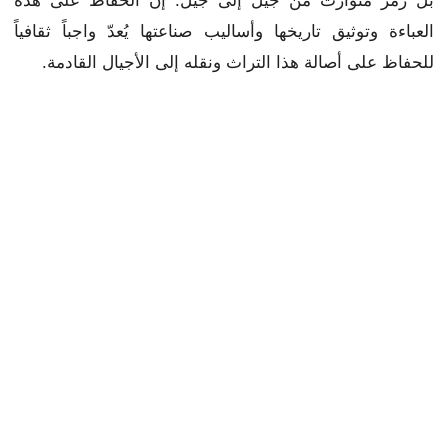
بل رمز متوارث من جيل إلى جيل. إن الحفاظ على هذه
العباءة وتوثيق تاريخها وأساليب صناعتها يُعدّ واجباً ثقافياً
للحفاظ على أصالة هذا التراث ونقله إلى الأجيال القادمة.