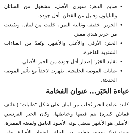
صايم الدهر: سوري الأصل، مشغول من الساتان
والنايلون وقليل من القطن، أقل جودة.
الحرير: خفيفة وغالية الثمن، جُلبت من لبنان، وصُنعت
من حرير هندي مميز.
الحَبَر: الأرقى والأغلى والأشهر، وتُعدّ من العباءات
الشتوية الفاخرة.
تقليد الحَبَر: إصدار أقل جودة من الحبر الأصلي.
عبايات الموضة الخليجية: ظهرت لاحقاً مع تأثير الموضة
الحديثة.
عباءة الحَبَر… عنوان الفخامة
كانت عباءة الحبر تُجلب من لبنان على شكل “طابات” (لفائف
قماش كبيرة) يتم قصها وخياطتها، وكان الحبر الفرنسي
الأصلي هو الأشهر بفضل لونه الأسود الغامق ولمعته المميزة،
حيث تميّز بوجود خطين من الخلف لضمان الأصالة. وفي