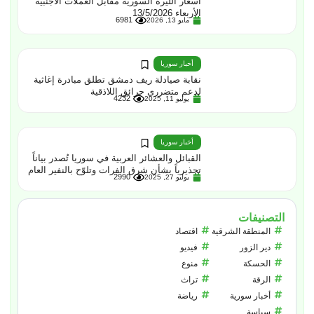
أسعار الليرة السورية مقابل العملات الأجنبية
الأربعاء 13/5/2026
6981
مايو 13, 2026
أخبار سوريا
نقابة صيادلة ريف دمشق تطلق مبادرة إغاثية
لدعم متضرري حرائق اللاذقية
4232
يوليو 11, 2025
أخبار سوريا
القبائل والعشائر العربية في سوريا تُصدر بياناً
تحذيرياً بشأن شرق الفرات وتلوّح بالنفير العام
2990
يوليو 27, 2025
التصنيفات
المنطقة الشرقية
اقتصاد
دير الزور
فيديو
الحسكة
منوع
الرقة
تراث
أخبار سورية
رياضة
سياسة