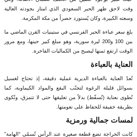
وقت لاحق ظهر الحبر السعودي الذي امتاز بجودته العالية
وسعته الكبيرة، وكان يُستورد حصراً من مكة المكرمة.
بلغ سعر عباءة الحبر الفرنسي في ستينيات القرن الماضي ما
بين 100 و200 ليرة سورية، وهو مبلغ كبير حينها، ومع مرور
الوقت ارتفع ثمنها ليصبح من الكماليات الفاخرة.
العناية بالعباءة
تُعدّ العناية بالعباءة الديرية عملية دقيقة، إذ تحتاج لغسيل
بسوائل قليلة الرغوة لتجنّب البقع والمواد الكيماوية، كما
تُطوى بعناية (تُسفّط) بدلاً من تعليقها حتى لا تتمزق، وتُكوى
بطريقة خفيفة للحفاظ على نعومتها.
لمسات جمالية ورمزية
كانت الخراجة تضع قطعة صغيرة عند الرأس تُسمّى “الهامة”