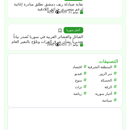
نقابة صيادلة ريف دمشق تطلق مبادرة إغاثية
لدعم متضرري حرائق اللاذقية
4232
يوليو 11, 2025
أخبار سوريا
القبائل والعشائر العربية في سوريا تُصدر بياناً
تحذيرياً بشأن شرق الفرات وتلوّح بالنفير العام
2990
يوليو 27, 2025
التصنيفات
المنطقة الشرقية
اقتصاد
دير الزور
فيديو
الحسكة
منوع
الرقة
تراث
أخبار سورية
رياضة
سياسة