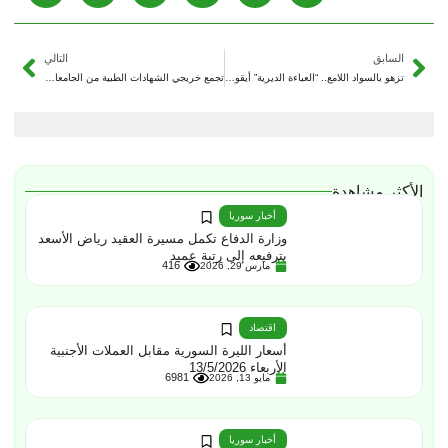
السابق
التالي
تزهو بالسواد اللامع.. “العباءة الديرية” أيقونة المرأة الفراتية وسيدة الأزياء التراثية
تجمع خريجي الشهادات الطبية من الجامعات غير السورية يطالب بإلغاء الامتحان الوطني كشرط لتعديل الشهادات
الأكثر مشاهدة
أخبار سوريا
وزارة الدفاع تكمل مسيرة العقيد رياض الأسعد
بترفيعه إلى رتبة عميد
416
مارس 29, 2026
اقتصاد
أسعار الليرة السورية مقابل العملات الأجنبية
الأربعاء 13/5/2026
6981
مايو 13, 2026
أخبار سوريا